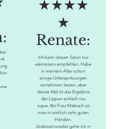
★
★★★★
★
:
Renate:
 bei
Ich kann diesen Salon nur
ank
wärmstens empfehlen. Habe
tung
in meinem Alter schon
 bin
einige Unterspritzungen
vornehmen lassen, aber
erne
dieses Mal ist das Ergebnis
der Lippen einfach nur
super. Bei Frau Maibach ist
man in wirklich sehr guten
Händen.
Jederzeit wieder gehe ich in