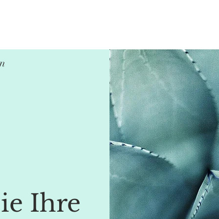
in
ie Ihre