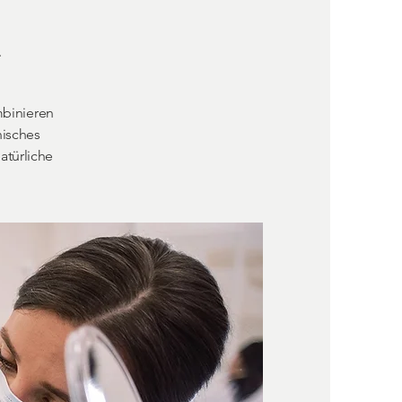
n
mbinieren
nisches
atürliche