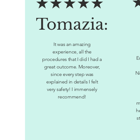
★★★★★
Tomazia:
It was an amazing
experience, all the
E
procedures that I did I had a
great outcome. Moreover,
Ni
since every step was
explained in details I felt
very safety! I immensely
recommend!
m
h
s