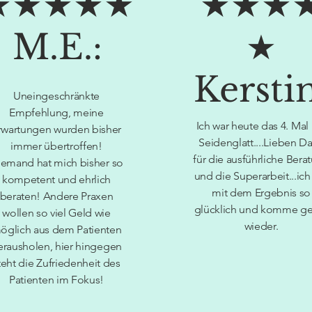
★★★★★
★★★
M.E.:
★
Kerstin
Uneingeschränkte
Empfehlung, meine
Ich war heute das 4. Mal
rwartungen wurden bisher
Seidenglatt....Lieben D
immer übertroffen!
für die ausführliche Bera
emand hat mich bisher so
und die Superarbeit...ich
kompetent und ehrlich
mit dem Ergebnis so
beraten! Andere Praxen
glücklich und komme g
wollen so viel Geld wie
wieder.
öglich aus dem Patienten
erausholen, hier hingegen
teht die Zufriedenheit des
Patienten im Fokus!