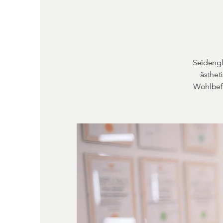
Seidengla
ästhet
Wohlbefi