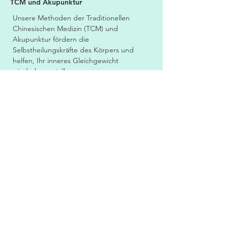
TCM und Akupunktur
Unsere Methoden der Traditionellen
Chinesischen Medizin (TCM) und
Akupunktur fördern die
Selbstheilungskräfte des Körpers und
helfen, Ihr inneres Gleichgewicht
wiederherzustellen.
Ernährungsberatung
Statt nur Symptome zu lindern, gehe ich
den Ursachen chronischer Beschwerden auf
den Grund – mit ausführlicher Anamnese
und einem strukturierten Aufbauprogramm
für Darm und Stoffwechsel. Ziel: mehr
Energie, klarer Kopf, besserer Schlaf und
nachhaltige Leistungsfähigkeit im Alltag.
Health & Neuro Coaching
Durch gezieltes Coaching unterstützen wir
Sie dabei, Ihre Gesundheitsziele zu
erreichen und ein erfülltes Leben zu führen.